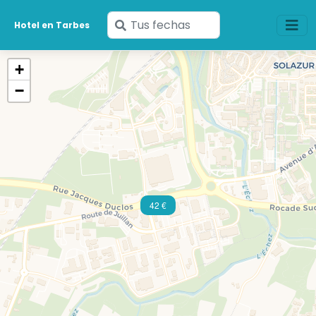
Ingresa
Hotel en Tarbes
tus
fechas
+
−
42 €