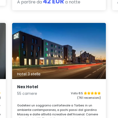
42 EUR
A partire da
a notte
Hotel 3 stelle
Nex Hotel
55 camere
Voto 8.5
)
(761 recensioni)
e
Godetevi un soggiorno confortevole a Tarbes in un
ambiente contemporaneo, a pochi passi dal giardino
e
Massey e dalle attività ricreative dell'Arsenal. Camere