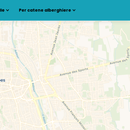
lle
Per catene alberghiere