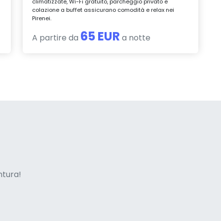
climatizzate, Wi-Fi gratuito, parcheggio privato e
colazione a buffet assicurano comodità e relax nei
Pirenei.
65 EUR
A partire da
a notte
ne italian
entura!