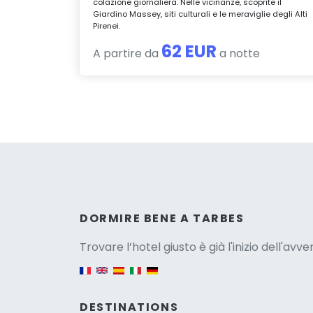
colazione giornaliera. Nelle vicinanze, scoprite il
Giardino Massey, siti culturali e le meraviglie degli Alti
Pirenei.
62 EUR
A partire da
a notte
Versio
DORMIRE BENE A TARBES
Trovare l’hotel giusto è già l'inizio dell'avv
English version
DESTINATIONS