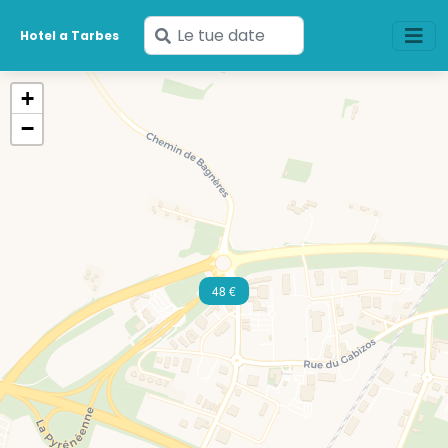
Inserisci
Hotel a Tarbes
le
tue
+
date
−
48 €