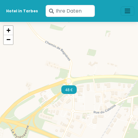
Geben
Hotel in Tarbes
Sie
Ihre
+
Daten
−
ein
48 €