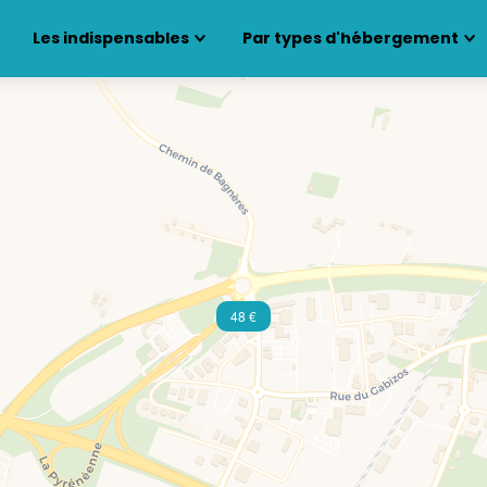
Les indispensables
Par types d'hébergement
48 €