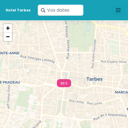
Saisissez
Hotel Tarbes
vos
dates
+
−
89 €