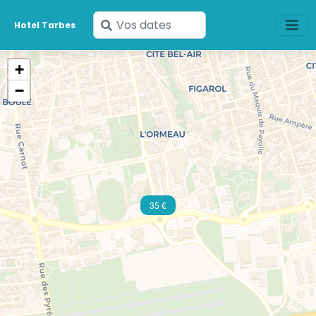
Saisissez
Hotel Tarbes
vos
dates
+
−
35 €