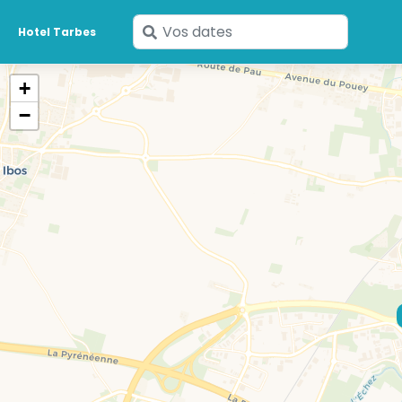
Saisissez
Hotel Tarbes
vos
dates
+
−