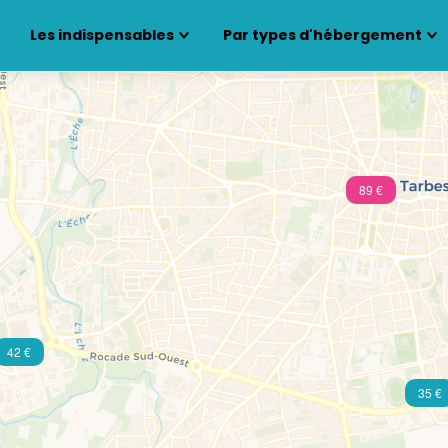
Les indispensables
Par types d'hébergement
89 €
42 €
35 €