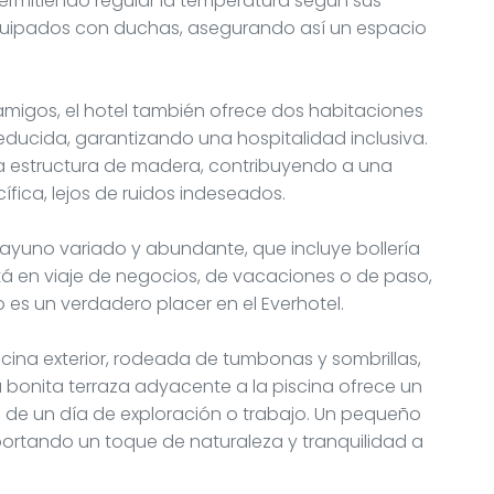
permitiendo regular la temperatura según sus
equipados con duchas, asegurando así un espacio
 amigos, el hotel también ofrece dos habitaciones
ducida, garantizando una hospitalidad inclusiva.
a estructura de madera, contribuyendo a una
ífica, lejos de ruidos indeseados.
yuno variado y abundante, que incluye bollería
stá en viaje de negocios, de vacaciones o de paso,
es un verdadero placer en el Everhotel.
iscina exterior, rodeada de tumbonas y sombrillas,
La bonita terraza adyacente a la piscina ofrece un
 de un día de exploración o trabajo. Un pequeño
portando un toque de naturaleza y tranquilidad a