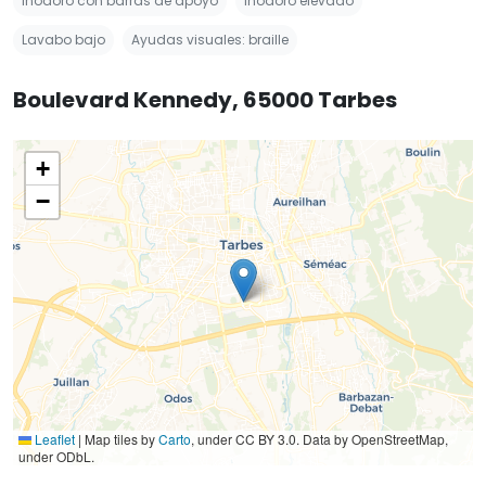
Inodoro con barras de apoyo
Inodoro elevado
Lavabo bajo
Ayudas visuales: braille
Boulevard Kennedy, 65000 Tarbes
+
−
Leaflet
|
Map tiles by
Carto
, under CC BY 3.0. Data by OpenStreetMap,
under ODbL.