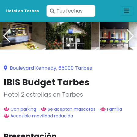
Ingresa
Hotel en Tarbes
tus
fechas
Boulevard Kennedy, 65000 Tarbes
IBIS Budget Tarbes
Hotel 2 estrellas en Tarbes
Con parking
Se aceptan mascotas
Familia
Accesible movilidad reducida
Presentación