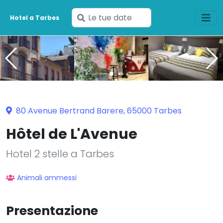
Inserisci
Hotel a Tarbes
le
tue
date
80 Avenue Bertrand Barere, 65000 Tarbes
Hôtel de L'Avenue
Hotel 2 stelle a Tarbes
Animali ammessi
Presentazione