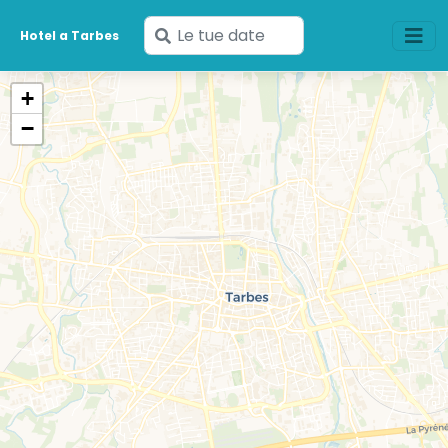
Inserisci
Hotel a Tarbes
le
tue
+
date
−