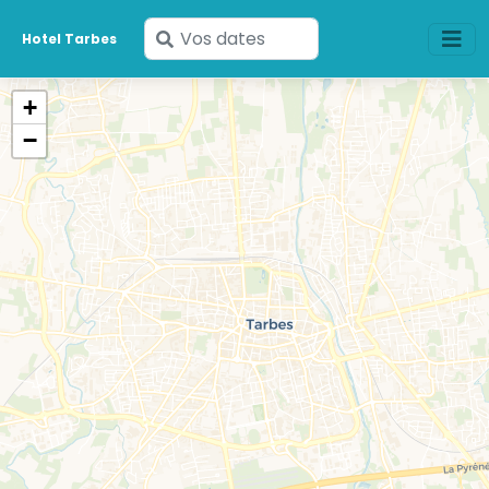
Saisissez
Hotel Tarbes
vos
dates
+
−