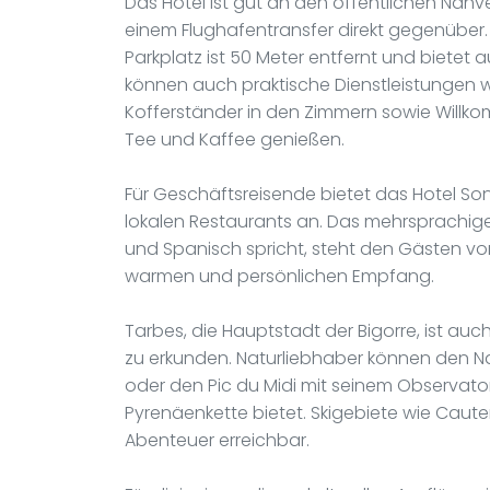
Das Hotel ist gut an den öffentlichen Nahv
einem Flughafentransfer direkt gegenüber.
Parkplatz ist 50 Meter entfernt und biete
können auch praktische Dienstleistungen 
Kofferständer in den Zimmern sowie Willk
Tee und Kaffee genießen.
Für Geschäftsreisende bietet das Hotel So
lokalen Restaurants an. Das mehrsprachige 
und Spanisch spricht, steht den Gästen von
warmen und persönlichen Empfang.
Tarbes, die Hauptstadt der Bigorre, ist a
zu erkunden. Naturliebhaber können den Na
oder den Pic du Midi mit seinem Observato
Pyrenäenkette bietet. Skigebiete wie Cauter
Abenteuer erreichbar.