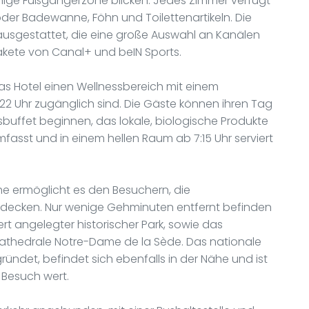
hige Fußgängerzone blicken. Jedes Zimmer verfügt
er Badewanne, Föhn und Toilettenartikeln. Die
ausgestattet, die eine große Auswahl an Kanälen
pakete von Canal+ und beIN Sports.
das Hotel einen Wellnessbereich mit einem
 22 Uhr zugänglich sind. Die Gäste können ihren Tag
uffet beginnen, das lokale, biologische Produkte
fasst und in einem hellen Raum ab 7:15 Uhr serviert
che ermöglicht es den Besuchern, die
ntdecken. Nur wenige Gehminuten entfernt befinden
ert angelegter historischer Park, sowie das
athedrale Notre-Dame de la Sède. Das nationale
ndet, befindet sich ebenfalls in der Nähe und ist
 Besuch wert.