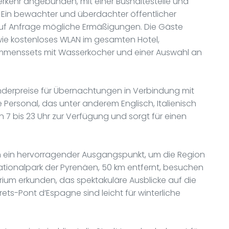
erkehr angebunden, mit einer Bushaltestelle und
 Ein bewachter und überdachter öffentlicher
t auf Anfrage mögliche Ermäßigungen. Die Gäste
wie kostenloses WLAN im gesamten Hotel,
ommenssets mit Wasserkocher und einer Auswahl an
nderpreise für Übernachtungen in Verbindung mit
Personal, das unter anderem Englisch, Italienisch
 7 bis 23 Uhr zur Verfügung und sorgt für einen
uch ein hervorragender Ausgangspunkt, um die Region
tionalpark der Pyrenäen, 50 km entfernt, besuchen
rium erkunden, das spektakuläre Ausblicke auf die
ets-Pont d’Espagne sind leicht für winterliche