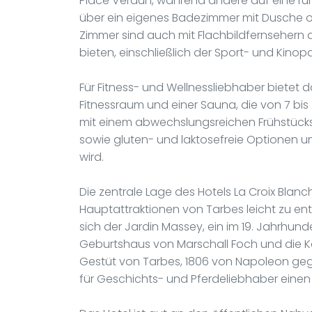
Place Verdun, während andere auf eine ru
über ein eigenes Badezimmer mit Dusche od
Zimmer sind auch mit Flachbildfernsehern 
bieten, einschließlich der Sport- und Kino
Für Fitness- und Wellnessliebhaber bietet 
Fitnessraum und einer Sauna, die von 7 bis
mit einem abwechslungsreichen Frühstücksb
sowie gluten- und laktosefreie Optionen um
wird.
Die zentrale Lage des Hotels La Croix Blan
Hauptattraktionen von Tarbes leicht zu e
sich der Jardin Massey, ein im 19. Jahrhund
Geburtshaus von Marschall Foch und die K
Gestüt von Tarbes, 1806 von Napoleon gegrü
für Geschichts- und Pferdeliebhaber einen