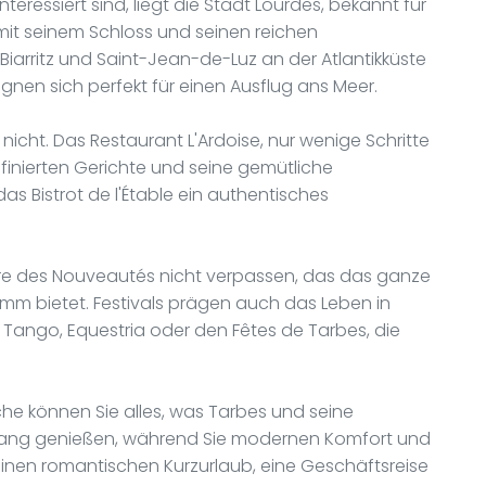
interessiert sind, liegt die Stadt Lourdes, bekannt für
u mit seinem Schloss und seinen reichen
iarritz und Saint-Jean-de-Luz an der Atlantikküste
gnen sich perfekt für einen Ausflug ans Meer.
cht. Das Restaurant L'Ardoise, nur wenige Schritte
affinierten Gerichte und seine gemütliche
as Bistrot de l'Étable ein authentisches
éâtre des Nouveautés nicht verpassen, das das ganze
mm bietet. Festivals prägen auch das Leben in
 Tango, Equestria oder den Fêtes de Tarbes, die
che können Sie alles, was Tarbes und seine
fang genießen, während Sie modernen Komfort und
einen romantischen Kurzurlaub, eine Geschäftsreise