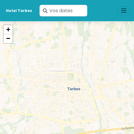
Saisissez
Hotel Tarbes
vos
dates
+
−