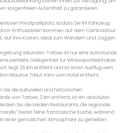
äckaufbewahrung stehen Ihnen zur Verfügung, um
inen sorgenfreien Aufenthalt zu garantieren.
enlosen Privatparkplatz, sodass Sie Ihr Fahrzeug
utdoor-Enthusiasten kommen auf dem Caminadour-
ft, auf ihre Kosten, ideal zum Wandern und Joggen.
 Umgebung erkunden. Tarbes ist nur eine Autostunde
eine perfekte Gelegenheit für Wintersportliebhaber.
rt, liegt 25 km entfernt und ist einen Ausflug wert.
dion Maurice Trélut 4 km vom Hotel entfernt.
 Sie die kulturellen und historischen
ale von Tarbes, 2 km entfernt, ist ein absolutes
ecken Sie die lokalen Restaurants, die regionale
maryllis" bietet feine französische Küche, während
hte in einer gemütlichen Atmosphäre zu genießen.