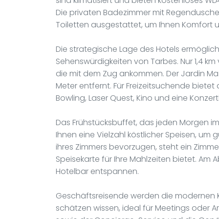
sind klimatisiert und bieten kostenloses WL
Die privaten Badezimmer mit Regendusche
Toiletten ausgestattet, um Ihnen Komfort 
Die strategische Lage des Hotels ermöglic
Sehenswürdigkeiten von Tarbes. Nur 1,4 km v
die mit dem Zug ankommen. Der Jardin Masse
Meter entfernt. Für Freizeitsuchende bietet
Bowling, Laser Quest, Kino und eine Konzert
Das Frühstücksbuffet, das jeden Morgen im
Ihnen eine Vielzahl köstlicher Speisen, um g
ihres Zimmers bevorzugen, steht ein Zimmer
Speisekarte für Ihre Mahlzeiten bietet. Am 
Hotelbar entspannen.
Geschäftsreisende werden die modernen 
schätzen wissen, ideal für Meetings oder A