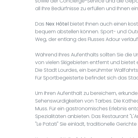
sowie der Concierge-Service und die Gep
all Ihre Bedürfnisse zu erfüllen und Ihnen e
Das
Nex Hôtel
bietet Ihnen auch einen kost
bequem abstellen können. Sport- und O
Weg, der entlang des Flusses Adour verläu
Während Ihres Aufenthalts sollten Sie die
von vielen Skigebieten entfernt und bietet 
Die Stadt Lourdes, ein berühmter Wallfahrtso
Für Sportbegeisterte befindet sich das Sta
Um Ihren Aufenthalt zu bereichern, erkunden
Sehenswürdigkeiten von Tarbes. Die Kathedr
Muss. Für ein gastronomisches Erlebnis entd
Spezialitäten anbieten. Das Restaurant "L'A
"Le Patati" Sie einlädt, traditionelle Geric