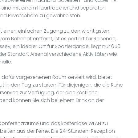
AN sowie einen Flachbild-Satelliten- und Kabel-TV.
 sind mit einem Haartrockner und separaten
und Privatsphäre zu gewährleisten.
ht einen einfachen Zugang zu den wichtigsten
om Bahnhof entfernt, ist es perfekt für Reisende,
y, ein idealer Ort für Spaziergänge, liegt nur 650
 der Standort Arsenal verschiedene Aktivitäten wie
halle.
 dafür vorgesehenen Raum serviert wird, bietet
ut in den Tag zu starten. Für diejenigen, die die Ruhe
service zur Verfügung, der eine köstliche
Abend können Sie sich bei einem Drink an der
Konferenzräume und das kostenlose WLAN zu
rbeiten aus der Ferne. Die 24-Stunden-Rezeption