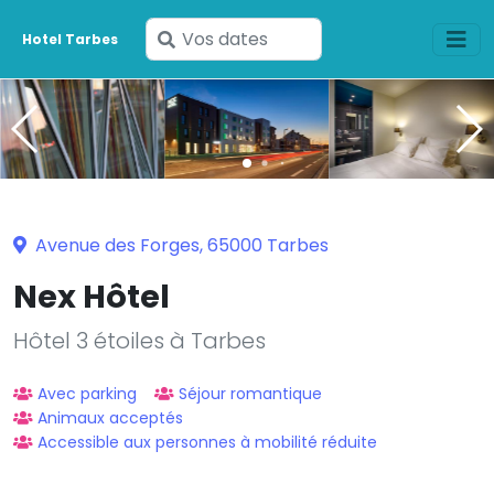
Saisissez
Hotel Tarbes
vos
dates
Avenue des Forges, 65000 Tarbes
Nex Hôtel
Hôtel 3 étoiles à Tarbes
Avec parking
Séjour romantique
Animaux acceptés
Accessible aux personnes à mobilité réduite