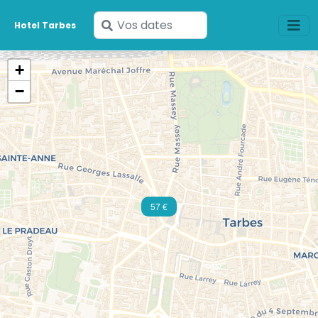
Saisissez
Hotel Tarbes
vos
dates
+
−
57 €