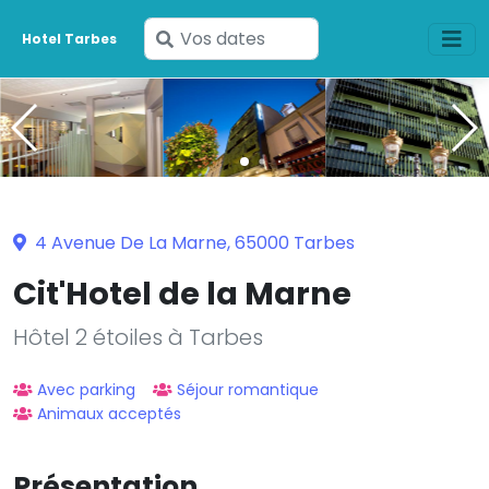
Saisissez
Hotel Tarbes
vos
dates
4 Avenue De La Marne, 65000 Tarbes
Cit'Hotel de la Marne
Hôtel 2 étoiles à Tarbes
Avec parking
Séjour romantique
Animaux acceptés
Présentation